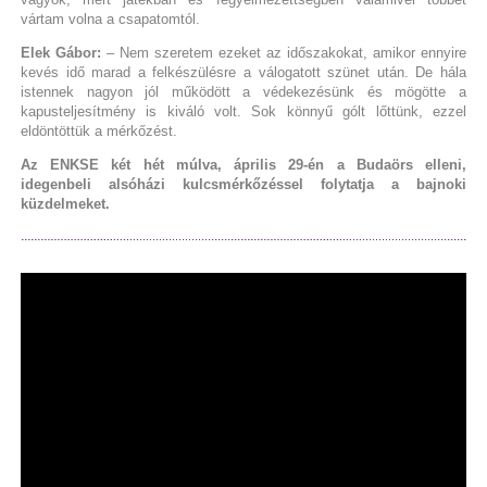
vártam volna a csapatomtól.
Elek Gábor:
– Nem szeretem ezeket az időszakokat, amikor ennyire
kevés idő marad a felkészülésre a válogatott szünet után. De hála
istennek nagyon jól működött a védekezésünk és mögötte a
kapusteljesítmény is kiváló volt. Sok könnyű gólt lőttünk, ezzel
eldöntöttük a mérkőzést.
Az ENKSE két hét múlva, április 29-én a Budaörs elleni,
idegenbeli alsóházi kulcsmérkőzéssel folytatja a bajnoki
küzdelmeket.