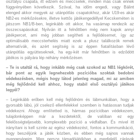
osztályú csapata, itt edzem és meccselek, minden más csak ennek
függvényében következik. Szóval, ha időm engedi, vagy Bálint
elenged akkor megyek az utánpótlás csapatokhoz, akár U19-es akár
NB2-es mérkőzésekre, illetve kettős játékengedéllyel Kecskeméten is
játszom NB1/B-ben, leginkább ott akkor, ha vasárnap rendezik az
összecsapásokat. Nyilván itt a felnőttben még nem kapok annyi
játékpercet, ami még jobban segítheti a fejlődésemet, így az
optimálisabb meccsterhelés miatt ezek a plusz találkozók remek
alternatívák, és azért segítség is az éppen fiatalításban lévő
utánpótlás együtteseknek, ha egy-két már felnőttben is edződött
játékos is pályára lép néhány mérkőzésen.
– Te is utaltál rá, hogy inkább még csak szokod az NB1 légkörét,
bár pont az egyik legnehezebb pozícióba szoktak bedobni
védekezésben, mégis hogy látod jelenleg magad, mi az amiben
még fejlődnöd kell ahhoz, hogy stabil első osztályú játékos
legyél?
– Leginkább erőben kell még fejlődnöm és lábmunkában, hogy a
gyorsabb lábú, jól cselező ellenfelekkel szemben is hatásosan tudjak
védekezni. Ahogy említetted is, hármas pozícióban védekezem,
tulajdonképpen már a kezdetektől, de valóban ez egy
felelősségteljesebb, komplexebb pozíció a védfalban. És mivel itt
irányítani is kell szinte az egész védekezést, fontos a kommunikáció,
hogy beszéljünk a játék közben, és ebben még sajnos vannak
gyengeségeim. Meg persze támadójátékban a megfelelő zárások