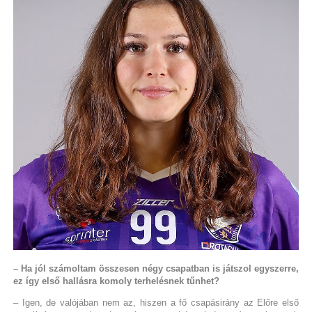
– Ha jól számoltam összesen négy csapatban is játszol egyszerre,
ez így első hallásra komoly terhelésnek tűnhet?
– Igen, de valójában nem az, hiszen a fő csapásirány az Előre első