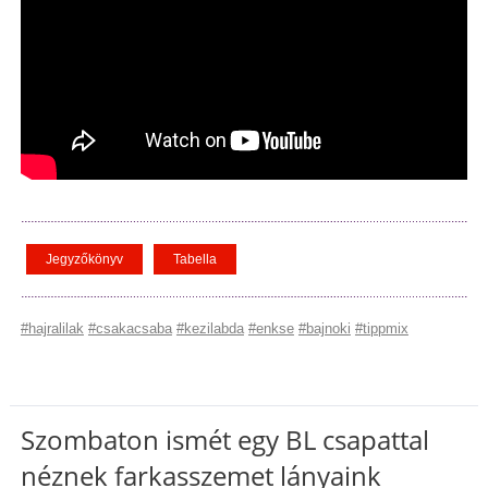
Jegyzőkönyv
Tabella
#hajralilak
#csakacsaba
#kezilabda
#enkse
#bajnoki
#tippmix
Szombaton ismét egy BL csapattal
néznek farkasszemet lányaink