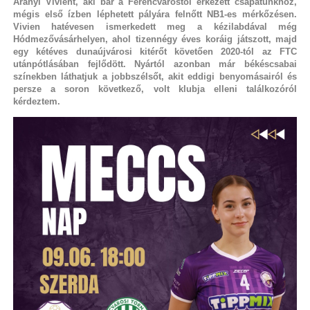
Aranyi Vivient, aki bár a Ferencvárostól érkezett csapatunkhoz,
mégis első ízben léphetett pályára felnőtt NB1-es mérkőzésen.
Vivien hatévesen ismerkedett meg a kézilabdával még
Hódmezővásárhelyen, ahol tizennégy éves koráig játszott, majd
egy kétéves dunaújvárosi kitérőt követően 2020-tól az FTC
utánpótlásában fejlődött. Nyártól azonban már békéscsabai
színekben láthatjuk a jobbszélsőt, akit eddigi benyomásairól és
persze a soron következő, volt klubja elleni találkozóról
kérdeztem.