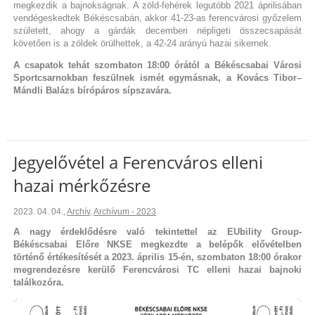
megkezdik a bajnokságnak. A zöld-fehérek legutóbb 2021 áprilisában
vendégeskedtek Békéscsabán, akkor 41-23-as ferencvárosi győzelem
született, ahogy a gárdák decemberi népligeti összecsapását
követően is a zöldek örülhettek, a 42-24 arányú hazai sikernek.
A csapatok tehát szombaton 18:00 órától a Békéscsabai Városi
Sportcsarnokban feszülnek ismét egymásnak, a Kovács Tibor–
Mándli Balázs bírópáros sípszavára.
Jegyelővétel a Ferencváros elleni
hazai mérkőzésre
2023. 04. 04.
,
Archív
,
Archívum - 2023
A nagy érdeklődésre való tekintettel az EUbility Group-
Békéscsabai Előre NKSE megkezdte a belépők elővételben
történő értékesítését a 2023. április 15-én, szombaton 18:00 órakor
megrendezésre kerülő Ferencvárosi TC elleni hazai bajnoki
találkozóra.