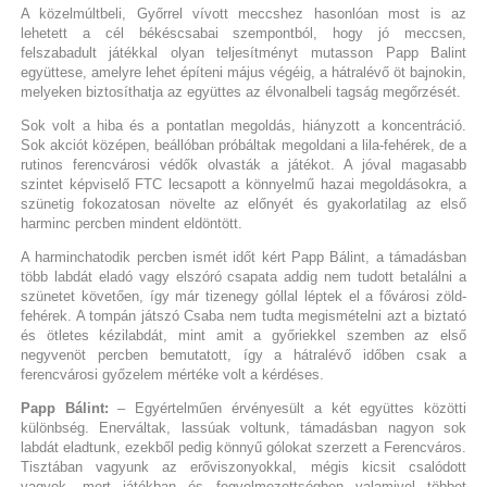
A közelmúltbeli, Győrrel vívott meccshez hasonlóan most is az
lehetett a cél békéscsabai szempontból, hogy jó meccsen,
felszabadult játékkal olyan teljesítményt mutasson Papp Balint
együttese, amelyre lehet építeni május végéig, a hátralévő öt bajnokin,
melyeken biztosíthatja az együttes az élvonalbeli tagság megőrzését.
Sok volt a hiba és a pontatlan megoldás, hiányzott a koncentráció.
Sok akciót középen, beállóban próbáltak megoldani a lila-fehérek, de a
rutinos ferencvárosi védők olvasták a játékot. A jóval magasabb
szintet képviselő FTC lecsapott a könnyelmű hazai megoldásokra, a
szünetig fokozatosan növelte az előnyét és gyakorlatilag az első
harminc percben mindent eldöntött.
A harminchatodik percben ismét időt kért Papp Bálint, a támadásban
több labdát eladó vagy elszóró csapata addig nem tudott betalálni a
szünetet követően, így már tizenegy góllal léptek el a fővárosi zöld-
fehérek. A tompán játszó Csaba nem tudta megismételni azt a biztató
és ötletes kézilabdát, mint amit a győriekkel szemben az első
negyvenöt percben bemutatott, így a hátralévő időben csak a
ferencvárosi győzelem mértéke volt a kérdéses.
Papp Bálint:
– Egyértelműen érvényesült a két együttes közötti
különbség. Enerváltak, lassúak voltunk, támadásban nagyon sok
labdát eladtunk, ezekből pedig könnyű gólokat szerzett a Ferencváros.
Tisztában vagyunk az erőviszonyokkal, mégis kicsit csalódott
vagyok, mert játékban és fegyelmezettségben valamivel többet