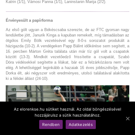
Katrin (1/1), Vámosi Panna (1/1), Laninstanin Marija (2/2).
Érvényesült a papírforma
Az első gólt ugyan a Békéscsaba szerezte, de az FTC gyorsan nagy
lendületbe jött, Janurik Kinga a kapuban remekelt, míg támadásban az
ötgólos Emily Bölk vezetésével egy 8-0-s sorozatot produkált a
házigazda (10-2). A vendégeken Papp Bálint időkérése sem segített, a
16. percben Márton Gréta találata után már tíz gól volt a csapatok
között (13-3). Mindkét vezetőedző frissítette a csapatát, Szabó
Dóra védésekkel segítette a lilákat, bár ez a felzárkózásra nem volt
elég. A lehetőséggel leginkább a hazaiak 16 éves jobbszélsője, Papp
Dorka élt, aki négyszer volt eredményes, utolsó találatával alakította
ki a félidei állást (24-10).
Az elorenkse.hu sütiket használ. Az oldal böngészésével
hozzájárulsz a sütik használatához.
Rendben
Adatkezelés