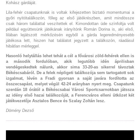
Kohász gárdáját.
Lila-fehér csapatunknak is voltak kifejezetten biztató momentumai a
győri nyitótalálkozón, főleg az első játékrészben, amit mindössze
csak három találattal veszítettek el. Kimondottan üde színfoltja volt
például együttesünk játékának irányítónk Román Dorina is, aki első,
lilában lejátszott mérkőzésén egyből a gárda legeredményesebb
játékosa lett, hiszen hat találatot jegyzett a találkozón, ráadásul
hibátlan mérleggel.
Hasonló helytállás lehet tehát a cél a fővárosi zöld-fehérek ellen is
a második fordulóban, akik legutóbb idén áprilisban
vendégeskedtek nálunk, akkor sima 33-20-as sikerrel távoztak
Békéscsabáról. De a felek népligeti találkozója sem tartogatott sok
izgalmat, lévén a Fradi gyorsan a saját javára fordította az
összecsapást, melyet végül 42-24 arányban nyert meg. Csapatunk
szerdán 18 órától a Békéscsabai Városi Sportcsarnokban játssza
az idény első hazai találkozóját, a Ferencváros elleni ütközet két
játékvezetője Asztalos Bence és Szalay Zoltán lesz.
Dömény Dezső