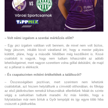
– Volt némi izgalom a szerdai mérkőzés előtt?
– Egy pici izgalom valóban volt bennem, de mivel nem volt biztos,
hogy játszom, inkább kicsit váratlanul ért, hogy a mester pályára
küldött, pláne, hogy a második félidőben még kezdőként is. Kissé
csalódott is vagyok, hogy nem tudtam kihasználni az adódó
lehetőségeimet, mert nagyon szerettem volna góllal debütálni, de majd
ez a pillanat is elérkezik.
– És csapatszinten miként értékeltétek a találkozót?
– Összességében pozitívan, mert szerintem nem lehetünk
csalódottak, azt hiszem helytálltunk a címvédő otthonában, és főképp
az első játékrészben remekül kihasználtuk ellenfelünk hibáit és szinte
végig a sarkukban tudtunk maradni. Az más kérdés, hogy a
folytatásban már nem bírtuk a Győr tempóját és így egyre több hiba
csúszott a játékunkba.