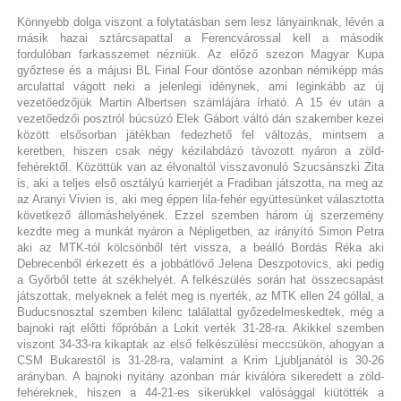
Könnyebb dolga viszont a folytatásban sem lesz lányainknak, lévén a
másik hazai sztárcsapattal a Ferencvárossal kell a második
fordulóban farkasszemet nézniük. Az előző szezon Magyar Kupa
győztese és a májusi BL Final Four döntőse azonban némiképp más
arculattal vágott neki a jelenlegi idénynek, ami leginkább az új
vezetőedzőjük Martin Albertsen számlájára írható. A 15 év után a
vezetőedzői posztról búcsúzó Elek Gábort váltó dán szakember kezei
között elsősorban játékban fedezhető fel változás, mintsem a
keretben, hiszen csak négy kézilabdázó távozott nyáron a zöld-
fehérektől. Közöttük van az élvonaltól visszavonuló Szucsánszki Zita
is, aki a teljes első osztályú karrierjét a Fradiban játszotta, na meg az
az Aranyi Vivien is, aki meg éppen lila-fehér együttesünket választotta
következő állomáshelyének. Ezzel szemben három új szerzemény
kezdte meg a munkát nyáron a Népligetben, az irányító Simon Petra
aki az MTK-tól kölcsönből tért vissza, a beálló Bordás Réka aki
Debrecenből érkezett és a jobbátlövő Jelena Deszpotovics, aki pedig
a Győrből tette át székhelyét. A felkészülés során hat összecsapást
játszottak, melyeknek a felét meg is nyerték, az MTK ellen 24 góllal, a
Buducsnosztal szemben kilenc találattal győzedelmeskedtek, még a
bajnoki rajt előtti főpróbán a Lokit verték 31-28-ra. Akikkel szemben
viszont 34-33-ra kikaptak az első felkészülési meccsükön, ahogyan a
CSM Bukarestől is 31-28-ra, valamint a Krim Ljubljanától is 30-26
arányban. A bajnoki nyitány azonban már kiválóra sikeredett a zöld-
fehéreknek, hiszen a 44-21-es sikerükkel valósággal kiütötték a