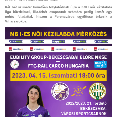
Két hét szünetet követően folytatódnak újra a K&H női kézilabda
liga küzdelmei, lila-fehér csapatunk számára pedig ismét egy
nehéz feladattal, hiszen a Ferencváros együttese érkezik a
Viharsarokba.