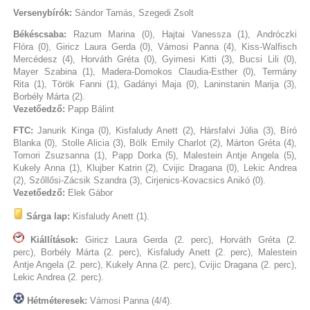
Versenybírók:
Sándor Tamás, Szegedi Zsolt
Békéscsaba:
Razum Marina (0), Hajtai Vanessza (1), Andróczki
Flóra (0), Giricz Laura Gerda (0), Vámosi Panna (4), Kiss-Walfisch
Mercédesz (4), Horváth Gréta (0), Gyimesi Kitti (3), Bucsi Lili (0),
Mayer Szabina (1), Madera-Domokos Claudia-Esther (0), Termány
Rita (1), Török Fanni (1), Gadányi Maja (0), Laninstanin Marija (3),
Borbély Márta (2).
Vezetőedző:
Papp Bálint
FTC:
Janurik Kinga (0), Kisfaludy Anett (2), Hársfalvi Júlia (3), Bíró
Blanka (0), Stolle Alicia (3), Bölk Emily Charlot (2), Márton Gréta (4),
Tomori Zsuzsanna (1), Papp Dorka (5), Malestein Antje Angela (5),
Kukely Anna (1), Klujber Katrin (2), Cvijic Dragana (0), Lekic Andrea
(2), Szőllősi-Zácsik Szandra (3), Cirjenics-Kovacsics Anikó (0).
Vezetőedző:
Elek Gábor
Sárga lap:
Kisfaludy Anett (1).
Kiállítások:
Giricz Laura Gerda (2. perc), Horváth Gréta (2.
perc), Borbély Márta (2. perc), Kisfaludy Anett (2. perc), Malestein
Antje Angela (2. perc), Kukely Anna (2. perc), Cvijic Dragana (2. perc),
Lekic Andrea (2. perc).
Hétméteresek:
Vámosi Panna (4/4).