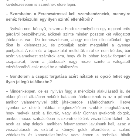
kivitelezésében is szeretnék előre lépni.
– Szombaton a Ferencvárossal kell szembenéznetek, mennyire
nehéz felkészülni egy ilyen szintű ellenfélből?
– Nyilván nem könnyű, hiszen a Fradi személyében egy roppant erős
gárdáról beszélhetünk, akiknek szinte minden poszton két válogatott
játékosuk van. De természetesen, ahogy minden ellenfelünket, így
őket is kielemezzük, és próbáljuk azért megtalálni a gyenge
pontjaikat. A rutin és a tapasztalat mellettük szól ez nem kérdés, bár
azért valamelyest számítok arra, hogy ők is jobban fogják forgatni a
csapatukat, lévén a játékosaik nagy része szinte a válogatott
edzőtáborából esik majd be a találkozóra.
– Gondolom a csapat forgatása azért nálatok is opció lehet egy
ilyen jellegű találkozón?
– Mindenképpen, de ez nyilván függ a mérkőzés alakulásától is, de
ekkor jön el általában nekünk fiatalabb játékosoknak is az a pillanat
amikor valamennyivel több játékperccel sáfárkodhatunk. Illetve
ilyenkor az utolsó taktikai megbeszélésen szoktuk meghatározni,
hogy melyek azok a figurák, vagy akár újonnan gyakorolt dolgok,
amiket meccs szituációban is szeretne tőlünk viszontlátni Bálint. De
azok az alap dolgok, amikben folyamatosan javulnunk kell, azaz a
visszafutások és ezáltal a könnyű gólok elkerülése, a szilárd
védekezés és kapusteljesítmény vagy éppen a technikai hibák