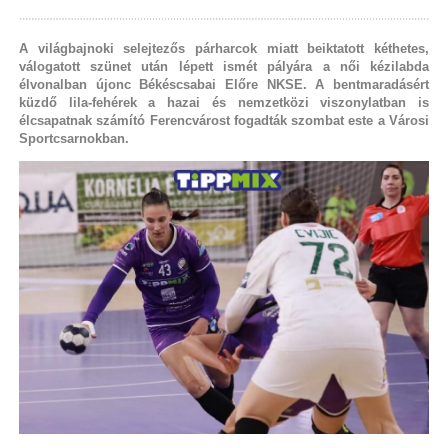
A világbajnoki selejtezős párharcok miatt beiktatott kéthetes,
válogatott szünet után lépett ismét pályára a női kézilabda
élvonalban újonc Békéscsabai Előre NKSE. A bentmaradásért
küzdő lila-fehérek a hazai és nemzetközi viszonylatban is
élcsapatnak számító Ferencvárost fogadták szombat este a Városi
Sportcsarnokban.