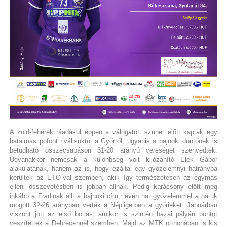
A zöld-fehérek ráadásul éppen a válogatott szünet előtt kaptak egy
hatalmas pofont riválisuktól a Győrtől, ugyanis a bajnoki döntőnek is
betudható összecsapáson 31-20 arányú vereséget szenvedtek.
Ugyanakkor nemcsak a különbség volt kijózanító Elek Gábor
alakulatának, hanem az is, hogy ezáltal egy győzelemnyi hátrányba
kerültek az ETO-val szemben, akik így természetesen az egymás
elleni összevetésben is jobban állnak. Pedig karácsony előtt még
inkább a Fradinak állt a bajnoki cím, lévén hat győzelemmel a hátuk
mögött 32-26 arányban verték a Népligetben a győrieket. Januárban
viszont jött az első botlás, amikor is szintén hazai pályán pontot
veszítettek a Debrecennel szemben. Majd az MTK otthonában is kis