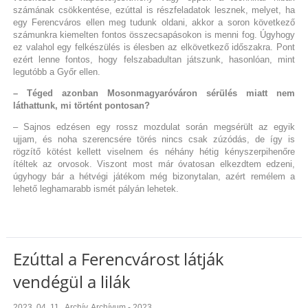
számának csökkentése, ezúttal is részfeladatok lesznek, melyet, ha
egy Ferencváros ellen meg tudunk oldani, akkor a soron következő
számunkra kiemelten fontos összecsapásokon is menni fog. Úgyhogy
ez valahol egy felkészülés is élesben az elkövetkező időszakra. Pont
ezért lenne fontos, hogy felszabadultan játszunk, hasonlóan, mint
legutóbb a Győr ellen.
– Téged azonban Mosonmagyaróváron sérülés miatt nem
láthattunk, mi történt pontosan?
– Sajnos edzésen egy rossz mozdulat során megsérült az egyik
ujjam, és noha szerencsére törés nincs csak zúzódás, de így is
rögzítő kötést kellett viselnem és néhány hétig kényszerpihenőre
ítéltek az orvosok. Viszont most már óvatosan elkezdtem edzeni,
úgyhogy bár a hétvégi játékom még bizonytalan, azért remélem a
lehető leghamarabb ismét pályán lehetek.
Ezúttal a Ferencvárost látják
vendégül a lilák
2023. 04. 11.
,
Archív
,
Archívum - 2023