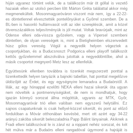
híján ugyanez történt velük, de a találkozón már öt góllal is vezető
hazaiak ellen az utolsó percben lőtt Márton Gréta találattal akkor még
megmenekültek. Mosonmagyaróváron viszont már nem, így a 22-22-
es döntetlennel elvesztették pontelőnyüket a Győrrel szemben. De a
BL-ben is hasonló hullámvasút volt az idei szereplésük, amit a közel
ötvenszázalékos teljesítményük is jól mutat. Voltak bravúrjaik, mint az
Odense elleni oda-vissza győzelem, vagy a Vipersel szembeni
döntetlen, de olyan vereségek is, mint a Bietigheimben elszenvedett
húsz gólos vereség. Végül a negyedik helyen végeztek a
csoportjukban, és a Buducsnoszt Podgorica elleni playoff találkozót
kettős győzelemmel abszolválva jutottak a negyeddöntőbe, ahol a
másik csoportot megnyerő Metz lesz az ellenfelük.
Együttesünk ellenben továbbra is tizenkét megszerzett ponttal a
tizenkettedik helyen tanyázik a bajnoki tabellán, hat ponttal megelőzve
üldözőjét az Érdet, és egy egységnyire lemaradva a Budaörstől. A
lilák, az egy hónappal ezelőtti NEKA elleni hazai sikerük óta ugyan
nem növelték a pontmennyiségüket, de nem is mondhatjuk, hogy
igazán könnyű sorozat állna mögöttük, ugyanis az MTK, Győr,
Mosonmagyaróvár trió ellen valóban nem egyszerű helytállni. Ez
sajnos csapatunknak is csak hellyel-közzel sikerült, és pont az előző
fordulóban a Móvár otthonában kevésbé, mert ott azért egy 34-22
arányú zakóba sikerült beleszaladnia Papp Bálint lányainak. Akiknek a
Fradi elleni találkozóval le is zárul ez a roppant nehéz sorozat, és két
hét múlva már a Budaörs elleni rangadóval úgymond a hajráját is