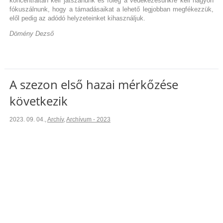
koncentráltan kell játszanunk és főleg a védekezésünkre kell nagyon
fókuszálnunk, hogy a támadásaikat a lehető legjobban megfékezzük,
elől pedig az adódó helyzeteinket kihasználjuk.
Dömény Dezső
A szezon első hazai mérkőzése
következik
2023. 09. 04.
,
Archív
,
Archívum - 2023