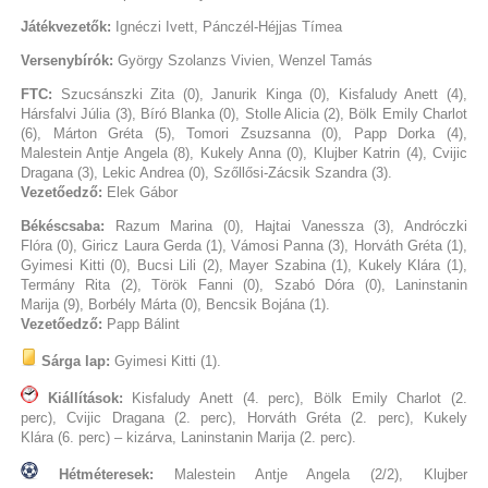
Játékvezetők:
Ignéczi Ivett, Pánczél-Héjjas Tímea
Versenybírók:
György Szolanzs Vivien, Wenzel Tamás
FTC:
Szucsánszki Zita (0), Janurik Kinga (0), Kisfaludy Anett (4),
Hársfalvi Júlia (3), Bíró Blanka (0), Stolle Alicia (2), Bölk Emily Charlot
(6), Márton Gréta (5), Tomori Zsuzsanna (0), Papp Dorka (4),
Malestein Antje Angela (8), Kukely Anna (0), Klujber Katrin (4), Cvijic
Dragana (3), Lekic Andrea (0), Szőllősi-Zácsik Szandra (3).
Vezetőedző:
Elek Gábor
Békéscsaba:
Razum Marina (0), Hajtai Vanessza (3), Andróczki
Flóra (0), Giricz Laura Gerda (1), Vámosi Panna (3), Horváth Gréta (1),
Gyimesi Kitti (0), Bucsi Lili (2), Mayer Szabina (1), Kukely Klára (1),
Termány Rita (2), Török Fanni (0), Szabó Dóra (0), Laninstanin
Marija (9), Borbély Márta (0), Bencsik Bojána (1).
Vezetőedző:
Papp Bálint
Sárga lap:
Gyimesi Kitti (1).
Kiállítások:
Kisfaludy Anett (4. perc), Bölk Emily Charlot (2.
perc), Cvijic Dragana (2. perc), Horváth Gréta (2. perc), Kukely
Klára (6. perc) – kizárva, Laninstanin Marija (2. perc).
Hétméteresek:
Malestein Antje Angela (2/2), Klujber