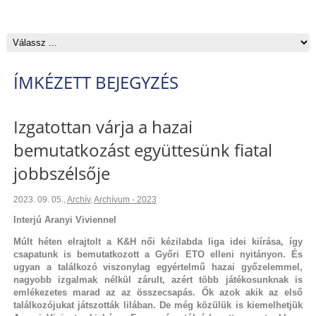
ÍMKÉZETT BEJEGYZÉS
Izgatottan várja a hazai
bemutatkozást együttesünk fiatal
jobbszélsője
2023. 09. 05.
,
Archív
,
Archívum - 2023
Interjú Aranyi Viviennel
Múlt héten elrajtolt a K&H női kézilabda liga idei kiírása, így
csapatunk is bemutatkozott a Győri ETO elleni nyitányon. És
ugyan a találkozó viszonylag egyértelmű hazai győzelemmel,
nagyobb izgalmak nélkül zárult, azért több játékosunknak is
emlékezetes marad az az összecsapás. Ők azok akik az első
találkozójukat játszották lilában. De még közülük is kiemelhetjük