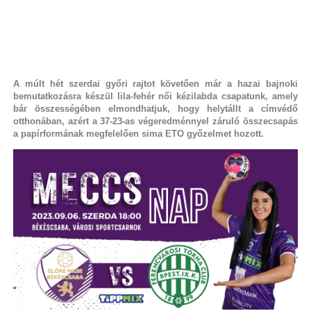
A múlt hét szerdai győri rajtot követően már a hazai bajnoki
bemutatkozásra készül lila-fehér női kézilabda csapatunk, amely
bár összességében elmondhatjuk, hogy helytállt a címvédő
otthonában, azért a 37-23-as végeredménnyel záruló összecsapás
a papírformának megfelelően sima ETO győzelmet hozott.