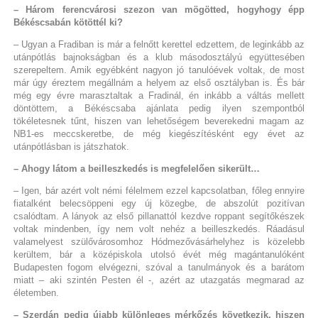
– Három ferencvárosi szezon van mögötted, hogyhogy épp
Békéscsabán kötöttél ki?
– Ugyan a Fradiban is már a felnőtt kerettel edzettem, de leginkább az
utánpótlás bajnokságban és a klub másodosztályú együttesében
szerepeltem. Amik egyébként nagyon jó tanulóévek voltak, de most
már úgy éreztem megállnám a helyem az első osztályban is. És bár
még egy évre marasztaltak a Fradinál, én inkább a váltás mellett
döntöttem, a Békéscsaba ajánlata pedig ilyen szempontból
tökéletesnek tűnt, hiszen van lehetőségem beverekedni magam az
NB1-es meccskeretbe, de még kiegészítésként egy évet az
utánpótlásban is játszhatok.
– Ahogy látom a beilleszkedés is megfelelően sikerült…
– Igen, bár azért volt némi félelmem ezzel kapcsolatban, főleg ennyire
fiatalként belecsöppeni egy új közegbe, de abszolút pozitívan
csalódtam. A lányok az első pillanattól kezdve roppant segítőkészek
voltak mindenben, így nem volt nehéz a beilleszkedés. Ráadásul
valamelyest szülővárosomhoz Hódmezővásárhelyhez is közelebb
kerültem, bár a középiskola utolsó évét még magántanulóként
Budapesten fogom elvégezni, szóval a tanulmányok és a barátom
miatt – aki szintén Pesten él -, azért az utazgatás megmarad az
életemben.
– Szerdán pedig újabb különleges mérkőzés következik, hiszen