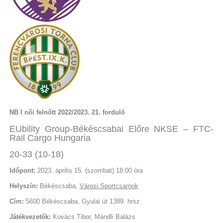
NB I női felnőtt 2022/2023. 21. forduló
EUbility Group-Békéscsabai Előre NKSE – FTC-
Rail Cargo Hungaria
20-33 (10-18)
Időpont:
2023. április 15. (szombat) 18:00 óra
Helyszín:
Békéscsaba,
Városi Sportcsarnok
Cím:
5600 Békéscsaba, Gyulai út 1389. hrsz.
Játékvezetők:
Kovács Tibor, Mándli Balázs