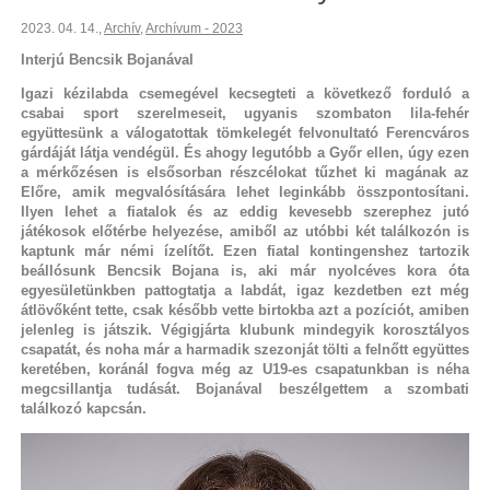
2023. 04. 14.
,
Archív
,
Archívum - 2023
Interjú Bencsik Bojanával
Igazi kézilabda csemegével kecsegteti a következő forduló a
csabai sport szerelmeseit, ugyanis szombaton lila-fehér
együttesünk a válogatottak tömkelegét felvonultató Ferencváros
gárdáját látja vendégül. És ahogy legutóbb a Győr ellen, úgy ezen
a mérkőzésen is elsősorban részcélokat tűzhet ki magának az
Előre, amik megvalósítására lehet leginkább összpontosítani.
Ilyen lehet a fiatalok és az eddig kevesebb szerephez jutó
játékosok előtérbe helyezése, amiből az utóbbi két találkozón is
kaptunk már némi ízelítőt. Ezen fiatal kontingenshez tartozik
beállósunk Bencsik Bojana is, aki már nyolcéves kora óta
egyesületünkben pattogtatja a labdát, igaz kezdetben ezt még
átlövőként tette, csak később vette birtokba azt a pozíciót, amiben
jelenleg is játszik. Végigjárta klubunk mindegyik korosztályos
csapatát, és noha már a harmadik szezonját tölti a felnőtt együttes
keretében, koránál fogva még az U19-es csapatunkban is néha
megcsillantja tudását. Bojanával beszélgettem a szombati
találkozó kapcsán.