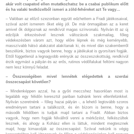
akár volt csapatod ellen mutatkozhatsz be a csabai publikum előtt
és ha valaki testközelből ismeri a zöld-fehéreket azt Te vagy…
– Valóban az előző szezonban együtt edzhettem a Fradi játékosaival,
szóval azért ismerem őket elég jól. De már önmagában az a keret
amivel ők dolgoznak az rendkívül magas színvonalú. Nyilván itt az új
edzőjük érkezésével lesznek változások szakmailag, főleg
védekezésben várom azt, hogy előre lépnek és még keményebb,
masszívabb hátsó alakzatot alakítanak ki, és mivel dán szakemberről
beszélünk, biztos vagyok benne, hogy a játékukat is gyorsítani fogják.
Ettől függetlenül a legnagyobb erényük az összeszokottság, rendkívül
érzik egymást a pályán és az erős, rutinos védőfalukat feltörni nagyon
nem lesz könnyű feladat.
– Összességében mivel lennétek elégedettek a szerdai
összecsapást követően?
– Mindenképpen azzal, ha a győri meccshez hasonlóan most is
legalább egy félidőn keresztül pariban tudnánk lenni ellenfelünkkel.
Nyilván szeretnénk – főleg hazai pályán -, a lehető legtovább szoros
eredményen tartani a találkozót, és én bízom is benne, hogy a
második félidőben is tudjuk majd tartani a Fradit. Abban biztos
vagyok, hogy nem fogják félvállról venni a mérkőzést, felkészültek
lesznek, és ahogy a Kohász ellen is láttuk, mindent megtesznek
majd, hogy kimaxolják az összecsapást. Szóval nekünk is végig