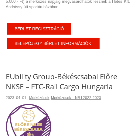
5.000,- Ft) a mérkőzés napjáig megvásárolhatók lesznek a Hetes Kft.
Andrássy úti sportáruházában.
BÉRLET REGISZTRÁCIÓ
BELÉPŐJEGY-BÉRLET INFORMÁCIÓK
EUbility Group-Békéscsabai Előre
NKSE – FTC-Rail Cargo Hungaria
2023. 04. 01.
,
Mérkőzések
,
Mérkőzések – NB I 2022-2023