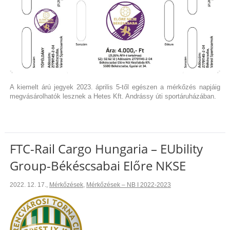
A kiemelt árú jegyek 2023. április 5-től egészen a mérkőzés napjáig
megvásárolhatók lesznek a Hetes Kft. Andrássy úti sportáruházában.
FTC-Rail Cargo Hungaria – EUbility
Group-Békéscsabai Előre NKSE
2022. 12. 17.
,
Mérkőzések
,
Mérkőzések – NB I 2022-2023