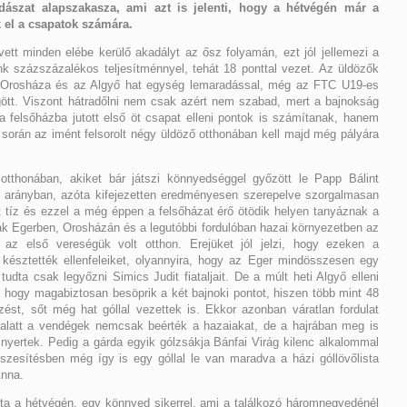
dászat alapszakasza, ami azt is jelenti, hogy a hétvégén már a
el a csapatok számára.
vett minden elébe kerülő akadályt az ősz folyamán, ezt jól jellemezi a
tunk százszázalékos teljesítménnyel, tehát 18 ponttal vezet. Az üldözők
z Orosháza és az Algyő hat egység lemaradással, még az FTC U19-es
gött. Viszont hátradőlni nem csak azért nem szabad, mert a bajnokság
 felsőházba jutott első öt csapat elleni pontok is számítanak, hanem
 során az imént felsorolt négy üldöző otthonában kell majd még pályára
tthonában, akiket bár játszi könnyedséggel győzött le Papp Bálint
3 arányban, azóta kifejezetten eredményesen szerepelve szorgalmasan
nt tíz és ezzel a még éppen a felsőházat érő ötödik helyen tanyáznak a
ak Egerben, Orosházán és a legutóbbi fordulóban hazai környezetben az
 az első vereségük volt otthon. Erejüket jól jelzi, hogy ezeken a
a késztették ellenfeleiket, olyannyira, hogy az Eger mindösszesen egy
tudta csak legyőzni Simics Judit fiataljait. De a múlt heti Algyő elleni
 hogy magabiztosan besöprik a két bajnoki pontot, hiszen több mint 48
zést, sőt még hat góllal vezettek is. Ekkor azonban váratlan fordulat
 alatt a vendégek nemcsak beérték a hazaiakat, de a hajrában meg is
re nyertek. Pedig a gárda egyik gólzsákja Bánfai Virág kilenc alkalommal
szesítésben még így is egy góllal le van maradva a házi góllövőlista
Anna.
ta a hétvégén, egy könnyed sikerrel, ami a találkozó háromnegyedénél