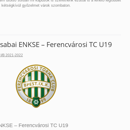
m utolsó sorban mi kapusok is szeretnénk ezúttal is a lehető legtöbbet
rt kétségkívül győzelmet várok szombaton.
sabai ENKSE – Ferencvárosi TC U19
 I/B 2021-2022
ENKSE – Ferencvárosi TC U19