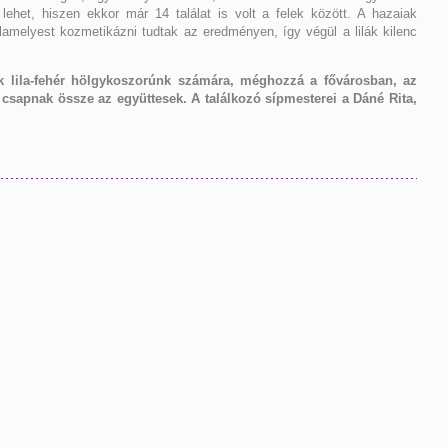
lehet, hiszen ekkor már 14 találat is volt a felek között. A hazaiak
amelyest kozmetikázni tudtak az eredményen, így végül a lilák kilenc
ik lila-fehér hölgykoszorúnk számára, méghozzá a fővárosban, az
 csapnak össze az együttesek. A találkozó sípmesterei a Dáné Rita,