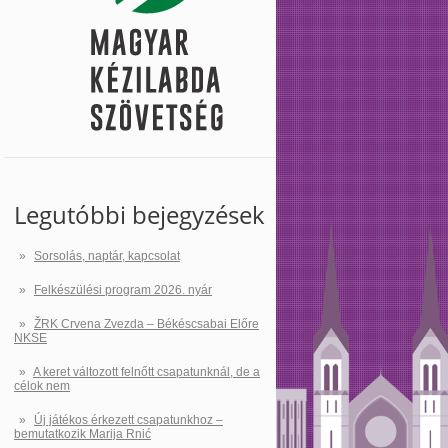
Legutóbbi bejegyzések
Sorsolás, naptár, kapcsolat
Felkészülési program 2026. nyár
ŽRK Crvena Zvezda – Békéscsabai Előre
NKSE
A keret változott felnőtt csapatunknál, de a
célok nem
Új játékos érkezett csapatunkhoz –
bemutatkozik Marija Rnić