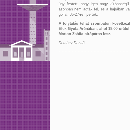
úgy festett, hogy igen nagy különbségű 
azonban nem adták fel, és a hajrában val
góllal, 36-27-re nyertek.
A folytatás tehát szombaton következ
Elek Gyula Arénában, ahol 18:00 órától
Marton Zsófia bírópáros lesz.
Dömény Dezső