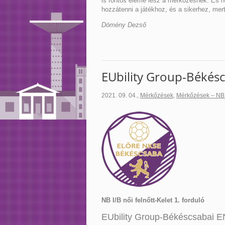
is fontos eleme lesz a mérkőzésnek. És ne
hozzátenni a játékhoz, és a sikerhez, me
Dömény Dezső
EUbility Group-Békésc
2021. 09. 04.
,
Mérkőzések
,
Mérkőzések – NB
NB I/B női felnőtt-Kelet 1. forduló
EUbility Group-Békéscsabai 