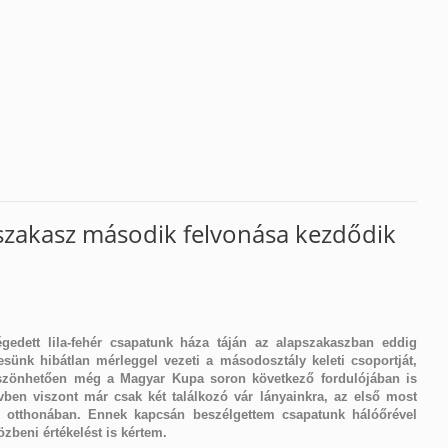
szakasz második felvonása kezdődik
gedett lila-fehér csapatunk háza táján az alapszakaszban eddig
tesünk hibátlan mérleggel vezeti a másodosztály keleti csoportját,
köszönhetően még a Magyar Kupa soron következő fordulójában is
vben viszont már csak két találkozó vár lányainkra, az első most
 otthonában. Ennek kapcsán beszélgettem csapatunk hálóőrével
özbeni értékelést is kértem.