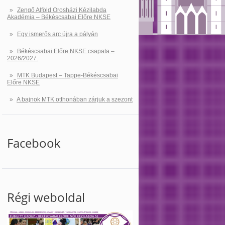
Zengő Alföld Orosházi Kézilabda
Akadémia – Békéscsabai Előre NKSE
Egy ismerős arc újra a pályán
Békéscsabai Előre NKSE csapata –
2026/2027.
MTK Budapest – Tappe-Békéscsabai
Előre NKSE
A bajnok MTK otthonában zárjuk a szezont
Facebook
Régi weboldal