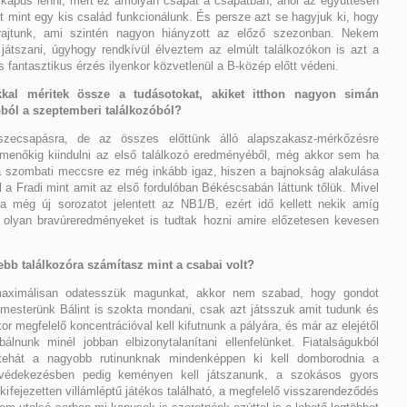
 kapus lenni, mert ez amolyan csapat a csapatban, ahol az együttesen
t mint egy kis család funkcionálunk. És persze azt se hagyjuk ki, hogy
t rajtunk, ami szintén nagyon hiányzott az előző szezonban. Nekem
t játszani, úgyhogy rendkívül élveztem az elmúlt találkozókon is azt a
s fantasztikus érzés ilyenkor közvetlenül a B-közép előtt védeni.
kkal méritek össze a tudásotokat, akiket itthon nagyon simán
bból a szeptemberi találkozóból?
ecsapásra, de az összes előttünk álló alapszakasz-mérkőzésre
enőkig kiindulni az első találkozó eredményéből, még akkor sem ha
a szombati meccsre ez még inkább igaz, hiszen a bajnokság alakulása
l a Fradi mint amit az első fordulóban Békéscsabán láttunk tőlük. Mivel
a még új sorozatot jelentett az NB1/B, ezért idő kellett nekik amíg
t, olyan bravúreredményeket is tudtak hozni amire előzetesen kevesen
zebb találkozóra számítasz mint a csabai volt?
aximálisan odatesszük magunkat, akkor nem szabad, hogy gondot
esterünk Bálint is szokta mondani, csak azt játsszuk amit tudunk és
r megfelelő koncentrációval kell kifutnunk a pályára, és már az elejétől
álnunk minél jobban elbizonytalanítani ellenfelünket. Fiatalságukból
 tehát a nagyobb rutinunknak mindenképpen ki kell domborodnia a
 védekezésben pedig keményen kell játszanunk, a szokásos gyors
 kifejezetten villámléptű játékos található, a megfelelő visszarendeződés