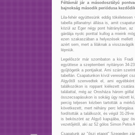
Féltávnál jár a másodosztályú pontva
bajnokság második periódusa kezdődik 
Lila-fehér együttesünk eddig tökéletesen 
tabella pillanatnyi állása is, amit csapa
közül az Eger négy pont hátrányban, a
gárdája nyolc ponttal kullog a mieink mö
ezen szakaszában a helyezések mellett a
azért sem, mert a liláknak a visszavágók
lépniük.
Legelőször már szombaton a kis Fradi o
együttese a szeptemberi nyitányon 34-2
gyűjtögetik a pontjaikat. Ami szám szeri
tabellán. Csapatunkon kívül vereséget cs
Algyőtől szenvedtek el, ami egyébként
találkozókon is roppant kiélezett csatár
találattal, még az Orosháza három góllal 
összecsapásukon is sokáig úgy nézett ki,
percig teljesen kézben tartották a mérkő
következett, mert néhány perc leforgása
fordították a találkozót, és végül 31-29-
is beköszönt az Algyő kapujába, igaz ös
vezetőjétől, aki az 52 gólos Simon Petra 
Csapatunk az "őszi etapot" Szegeden zár