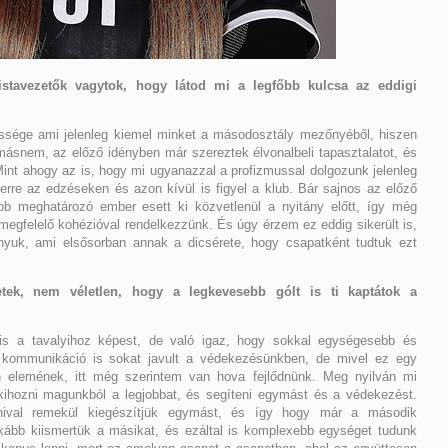
listavezetők vagytok, hogy látod mi a legfőbb kulcsa az eddigi
őssége ami jelenleg kiemel minket a másodosztály mezőnyéből, hiszen
másnem, az előző idényben már szereztek élvonalbeli tapasztalatot, és
int ahogy az is, hogy mi ugyanazzal a profizmussal dolgozunk jelenleg
 erre az edzéseken és azon kívül is figyel a klub. Bár sajnos az előző
b meghatározó ember esett ki közvetlenül a nyitány előtt, így még
 megfelelő kohézióval rendelkezzünk. És úgy érzem ez eddig sikerült is,
yuk, ami elsősorban annak a dicsérete, hogy csapatként tudtuk ezt
etek, nem véletlen, hogy a legkevesebb gólt is ti kaptátok a
 is a tavalyihoz képest, de való igaz, hogy sokkal egységesebb és
 kommunikáció is sokat javult a védekezésünkben, de mivel ez egy
en elemének, itt még szerintem van hova fejlődnünk. Meg nyilván mi
kihozni magunkból a legjobbat, és segíteni egymást és a védekezést.
ival remekül kiegészítjük egymást, és így hogy már a második
kább kiismertük a másikat, és ezáltal is komplexebb egységet tudunk