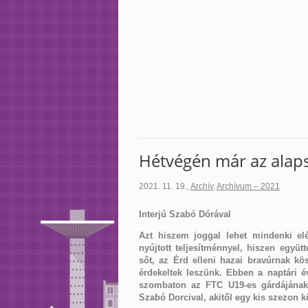
Hétvégén már az alap
2021. 11. 19.
,
Archív
,
Archívum – 2021
Interjú Szabó Dórával
Azt hiszem joggal lehet mindenki elé
nyújtott teljesítménnyel, hiszen együt
sőt, az Érd elleni hazai bravúrnak 
érdekeltek leszünk. Ebben a naptári é
szombaton az FTC U19-es gárdájának
Szabó Dorcival, akitől egy kis szezon k