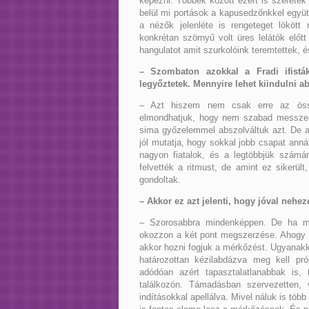
képezni. Többek között ezért is szeretek
belül mi portások a kapusedzőnkkel együt
a nézők jelenléte is rengeteget lököt
konkrétan szörnyű volt üres lelátók előt
hangulatot amit szurkolóink teremtettek, é
– Szombaton azokkal a Fradi ifistá
legyőztetek. Mennyire lehet kiindulni a
– Azt hiszem nem csak erre az össz
elmondhatjuk, hogy nem szabad messzem
sima győzelemmel abszolváltuk azt. De 
jól mutatja, hogy sokkal jobb csapat anná
nagyon fiatalok, és a legtöbbjük számár
felvették a ritmust, de amint ez sikerül
gondoltak.
– Akkor ez azt jelenti, hogy jóval nehe
– Szorosabbra mindenképpen. De ha m
okozzon a két pont megszerzése. Ahogy m
akkor hozni fogjuk a mérkőzést. Ugyanakko
határozottan kézilabdázva meg kell prób
adódóan azért tapasztalatlanabbak is,
találkozón. Támadásban szervezetten,
indításokkal apellálva. Mivel náluk is több