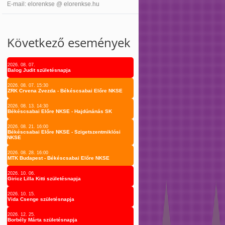
E-mail: elorenkse @ elorenkse.hu
Következő események
2026. 08. 07.
Balog Judit születésnapja
2026. 08. 07. 15:30
ZRK Crvena Zvezda - Békéscsabai Előre NKSE
2026. 08. 13. 14:30
Békéscsabai Előre NKSE - Hajdúnánás SK
2026. 08. 21. 16:00
Békéscsabai Előre NKSE - Szigetszentmiklósi
NKSE
2026. 08. 28. 16:00
MTK Budapest - Békéscsabai Előre NKSE
2026. 10. 06.
Giricz Lilla Kitti születésnapja
2026. 10. 15.
Vida Csenge születésnapja
2026. 12. 25.
Borbély Márta születésnapja