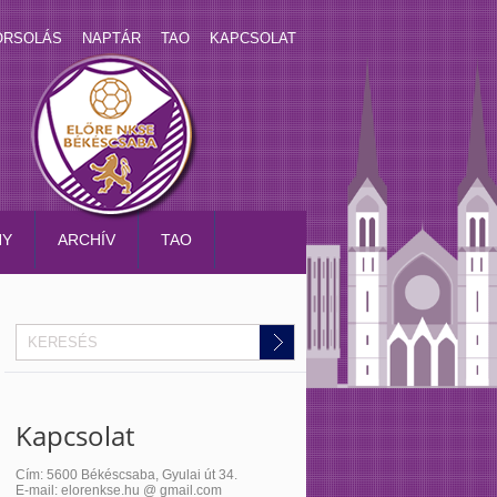
ORSOLÁS
NAPTÁR
TAO
KAPCSOLAT
NY
ARCHÍV
TAO
Kapcsolat
Cím: 5600 Békéscsaba, Gyulai út 34.
E-mail: elorenkse.hu @ gmail.com