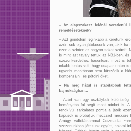
– Az alapszakasz felénél veretlenül 
remekléseteknek?
– Azt gondolom leginkább a keretünk er
azért sok olyan játékosunk van, akik ha 
ezen a szinten ez nagyon sokat számít. M
is mint azt tavaly tettük az NB1-ben, és
szezonkezdethez hasonlóan, most is töb
inkább fontos volt, hogy csapatszinten is
ugyanis markánsan nem látszódik a hián
kompenzálni, és pótolni őket.
– Na meg hátul is stabilabbak lett
bajnokságban…
– Azért van egy osztálybeli különbség
keményebb fal segít most minket is. A
rendkívül sarkalatos pontja a játék ez
kapusok is próbáljuk meccsről meccsre 
Amúgy váltótársammal Csizmadia Fann
szezonunkban játszunk együtt, sokkal in